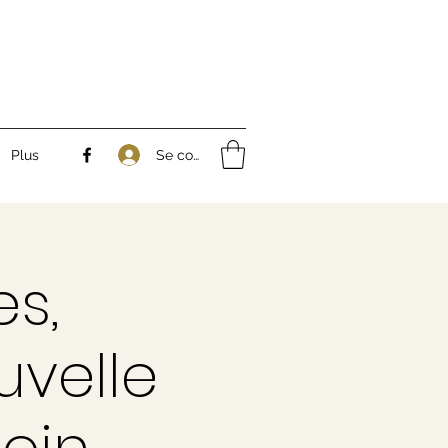
Se connecter
Plus
s,
uvelle
soin