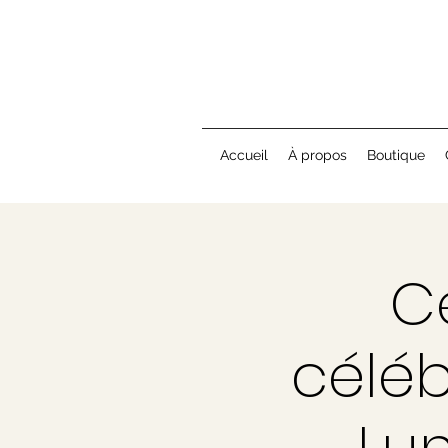
Accueil
À propos
Boutique
C
céléb
Lun