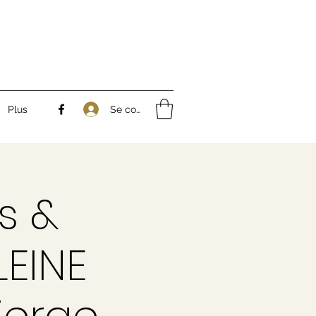
Se connecter
Plus
s &
LEINE
ierge