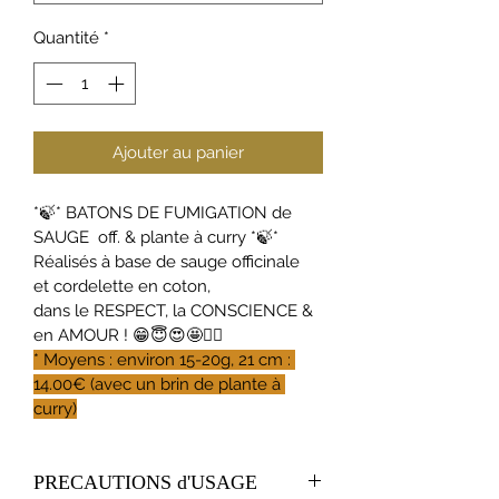
Quantité
*
Ajouter au panier
*🍃* BATONS DE FUMIGATION de 
SAUGE  off. & plante à curry *🍃*
Réalisés à base de sauge officinale 
et cordelette en coton,
dans le RESPECT, la CONSCIENCE & 
en AMOUR ! 😁😇😍🤩🧙‍♀️
* Moyens : environ 15-20g, 21 cm : 
14.00€ (avec un brin de plante à 
curry)
PRECAUTIONS d'USAGE