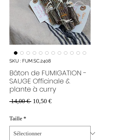
SKU : FUM.SC.2408
Bâton de FUMIGATION -
SAUGE Officinale &
plante à curry
Prix
Prix
 14,00 € 
10,50 €
original
promotionnel
Taille
*